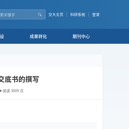
🔍
交大主页
|
科研系统
|
登录
设
成果转化
期刊中心
交底书的撰写
👁 阅读 3009 次