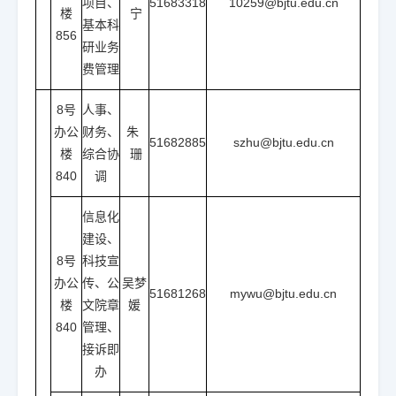
项目、
51683318
10259@bjtu.edu.cn
楼
宁
基本科
856
研业务
费管理
8号
人事、
办公
财务、
朱
51682885
szhu@bjtu.edu.cn
楼
综合协
珊
840
调
信息化
建设、
8号
科技宣
办公
传、公
吴梦
51681268
mywu@bjtu.edu.cn
楼
文院章
媛
840
管理、
接诉即
办