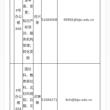
速审
查、变
8号
更；
办公
肖兴
51684008
89956@bjtu.edu.cn
知识产
楼
荣
权培
848
训、服
务机构
管理；
转化奖
励
国社
科、教
育部社
科、北
8号
社科规
办公
迟琳
划、后
51684271
llchi@bjtu.edu.cn
楼
琳
期、文
834