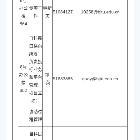
8号
办公
专项工
韩新
51684127
10258@bjtu.edu.cn
楼
作
志
864
自科民
口横向
统筹；
负责投
8号
标业务
办公
郭
和平台
51683885
guoy@bjtu.edu.cn
楼
英
管理，
852
项目立
项；
协助过
程管理
自科民