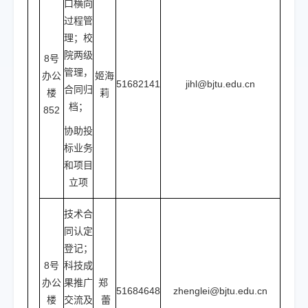
口横向
过程管
理；校
院两级
8号
管理，
办公
姬海
51682141
jihl@bjtu.edu.cn
合同归
楼
莉
档；
852
协助投
标业务
和项目
立项
技术合
同认定
登记；
8号
科技成
办公
果推广
郑
51684648
zhenglei@bjtu.edu.cn
楼
交流及
蕾