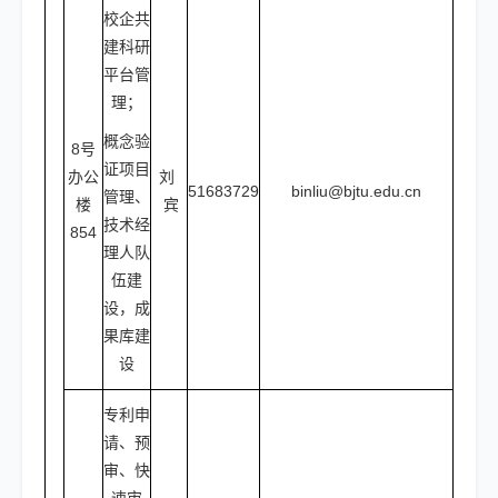
校企共
建科研
平台管
理；
概念验
8号
证项目
办公
刘
51683729
binliu@bjtu.edu.cn
管理、
楼
宾
技术经
854
理人队
伍建
设，成
果库建
设
专利申
请、预
审、快