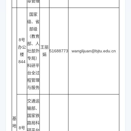
章管理
国家
级、省
部级
（教育
8号
部、人
办公
王丽
社部外
51688773
wanglijuan@bjtu.edu.cn
楼
娟
专局）
844
科研平
台全过
程管理
与服务
交通运
输部、
国家铁
基
路局科
地
8号
研平台