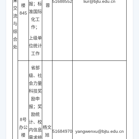
果
51688552
liur@bjtu.edu.cn
报；标
楼
蓉
交
准国际
845
流
化工
与
作；
综
上级单
合
位统计
处
工作
省部
级、社
会力量
科技奖
励申
报；奖
励统
8号
计、校
办公
杨文
内信息
51684970
yangwenxu@bjtu.edu.cn
楼
旭
需求统