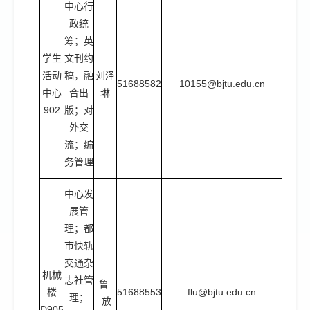
中心行
政统
筹；英
学生
文刊约
活动
稿，融
刘泽
51688582
10155@bjtu.edu.cn
中心
合出
琳
902
版；对
外交
流；编
务管理
中心发
展管
理；都
市快轨
交通杂
机械
志社管
鲁
楼
51688553
flu@bjtu.edu.cn
理；
放
D905