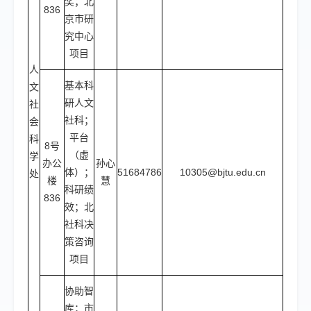
奖；北
836
京市研
究中心
项目
人
基本科
文
研人文
社
社科；
会
平台
科
8号
（虚
学
办公
孙心
体）；
51684786
10305@bjtu.edu.cn
处
楼
慧
科研绩
836
效；北
社科决
策咨询
项目
协助智
库；市