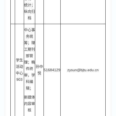
统计；
纵向归
档
中心事
务统
筹；理
工期刊
部管
学生
理；稿
活动
孙中
件终
51684129
zysun@bjtu.edu.cn
中心
悦
审，学
903
科编
辑；
新媒体
内容审
核