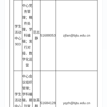
中心党
务管
理；稿
件处
学生
理，学
活动
范志
科编
51688053
zjfan@bjtu.edu.cn
中心
静
辑；发
903
行对
接、数
字化运
营
中心会
议组织
管理；
学生
学科编
活动
辑，期
张英
51684128
yqzh@bjtu.edu.cn
中心
刊宣
群