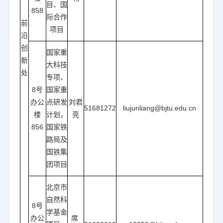
目、国
858
际合作
前
项目
沿
创
国家重
新
大科技
处
专项、
8号
国家重
办公
点研发
刘君
51681272
liujunliang@bjtu.edu.cn
楼
计划，
亮
856
国家铁
路局及
国铁集
团项目
北京市
自然科
8号
学基金
办公
席