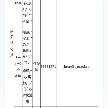
850
活动组
织；校
地产学
研合作
成
知识产
果
权工作
转
统筹，
化
高价值
处
专利培
8号
育；
办公
任俊
51681271
jbren@bjtu.edu.cn
楼
博
知识产
848
权奖
励，知
识产权
转化运
用