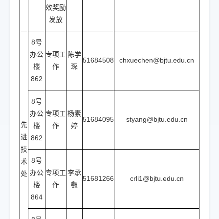
效奖励
发放
8号
办公
专项工
陈学
51684508
chxuechen@bjtu.edu.cn
楼
作
琛
862
8号
办公
专项工
杨素
51684095
styang@bjtu.edu.cn
先
楼
作
婷
进
862
技
8号
术
办公
专项工
李承
处
51681266
crli1@bjtu.edu.cn
楼
作
叡
864