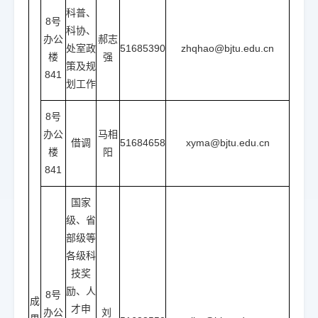
科普、
8号
科协、
办公
郝志
处室政
51685390
zhqhao@bjtu.edu.cn
楼
强
策及规
841
划工作
8号
办公
马相
借调
51684658
xyma@bjtu.edu.cn
楼
阳
841
国家
级、省
部级等
各级科
技奖
励、人
8号
成
才申
办公
刘