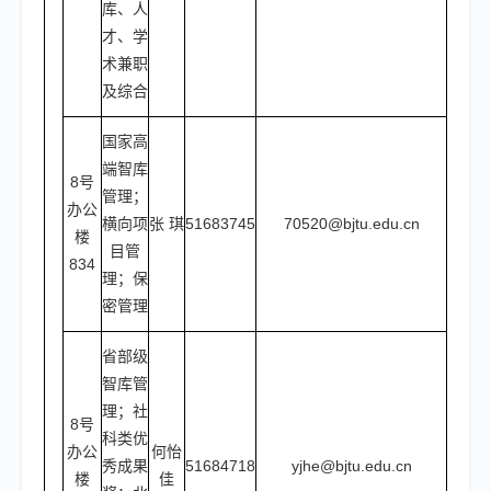
库、人
才、学
术兼职
及综合
国家高
端智库
8号
管理；
办公
横向项
张 琪
51683745
70520@bjtu.edu.cn
楼
目管
834
理；保
密管理
省部级
智库管
理；社
8号
科类优
办公
何怡
秀成果
51684718
yjhe@bjtu.edu.cn
楼
佳