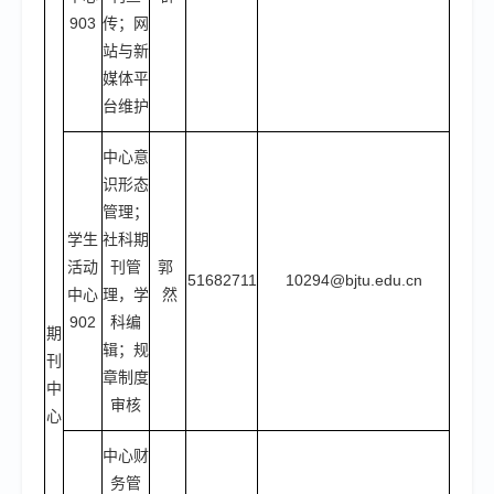
903
传；网
站与新
媒体平
台维护
中心意
识形态
管理；
学生
社科期
活动
刊管
郭
51682711
10294@bjtu.edu.cn
中心
理，学
然
902
科编
期
辑；规
刊
章制度
中
审核
心
中心财
务管