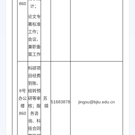
860
计；
论文专
著标准
工作；
会议、
兼职备
案工作
科研项
目经费
到账、
8号
结转预
办公
研等审
苏
51683878
jingsu@bjtu.edu.cn
楼
核；服
婧
860
务咨
询、科
技合同