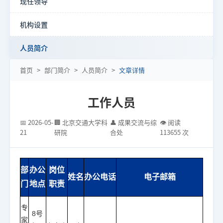
现任领导
机构设置
人员简介
首页
>
部门简介
>
人员简介
>
文章详情
工作人员
📅 2026-05-
🏢 北京交通大学科
👤 成果交流与综
👁 阅读
21
研院
合处
113655 次
部
办公
岗位
姓名
办公电话
电子邮箱
门
地点
职责
专
8号
家