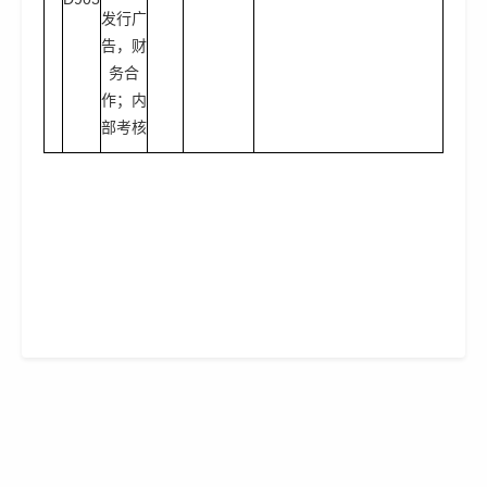
发行广
告，财
务合
作；内
部考核