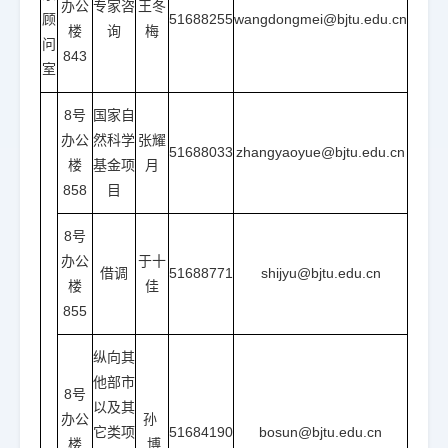
办公
专家咨
王冬
顾
51688255
wangdongmei@bjtu.edu.cn
楼
询
梅
问
843
室
8号
国家自
办公
然科学
张耀
51688033
zhangyaoyue@bjtu.edu.cn
楼
基金项
月
858
目
8号
办公
于十
借调
51688771
shijyu@bjtu.edu.cn
楼
佳
855
纵向其
他部市
8号
以及其
办公
孙
它类项
51684190
bosun@bjtu.edu.cn
楼
博