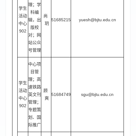
理；学
学生
科编
活动
尚
辑，出
51685215
yuesh@bjtu.edu.cn
中心
玥
版校
902
对；网
站公众
号管理
中心项
目管
理；高
学生
速铁路
活动
顾
英文刊
51684749
sgu@bjtu.edu.cn
中心
爽
管理；
902
专题策
划、国
际推广