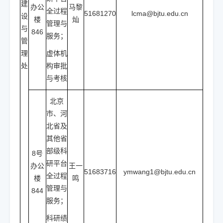
建
办公
马黎
全过程
51681270
lcma@bjtu.edu.cn
设
楼
灿
管理与
与
846
服务；
管
理
虚体机
处
构审批
与考核
北京
市、河
北省及
其他省
部级科
8号
研平台
办公
王一
51683716
ymwang1@bjtu.edu.cn
全过程
楼
鸣
管理与
844
服务；
科研绩