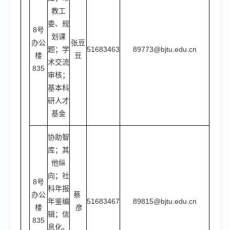
教工
委、规
8号
划课
办公
张豆
题；学
51683463
89773@bjtu.edu.cn
楼
豆
术交流
835
审核；
基本科
研人才
基金
协助智
库；其
他纵
向；社
8号
科年报
办公
蔡
年鉴编
51683467
89815@bjtu.edu.cn
楼
彦
辑；信
835
息化、