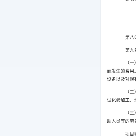
第八条 
第九条 
（一）设
而发生的费用
设备以及对现
（二）业
试化验加工、
（三）劳
助人员等的劳
项目聘用