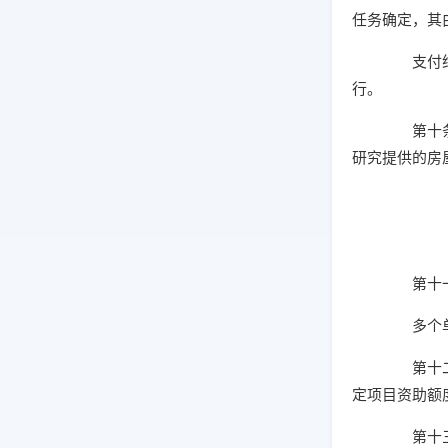
任务确定，其
支付给临
行。
第十条 
研究提供的房
第十一条
多个单位
第十二条
定项目资助额
第十三条