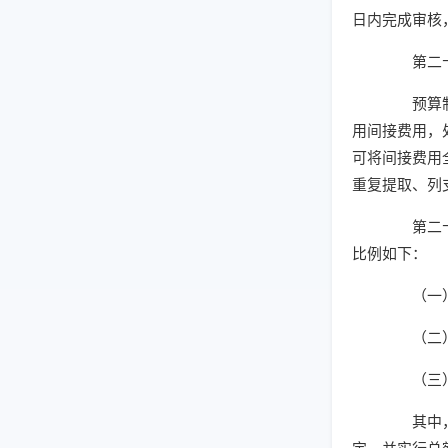
日内完成审核
第二十一
预算制项
用间接费用，
可将间接费用
重复提取、列
第二十二
比例如下：
（一）5
（二）超
（三）超
其中，对
定，并实行总