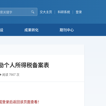
🔍
交大主页
|
科研系统
|
登录
设
成果转化
期刊中心
励个人所得税备案表
👁 阅读 7667 次
成登录后返回该页面查看！