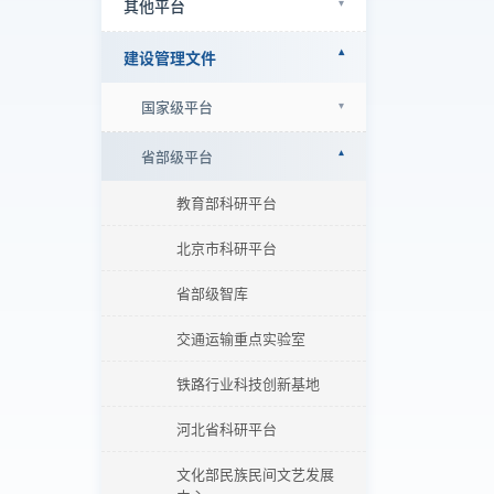
其他平台
建设管理文件
国家级平台
省部级平台
教育部科研平台
北京市科研平台
省部级智库
交通运输重点实验室
铁路行业科技创新基地
河北省科研平台
文化部民族民间文艺发展