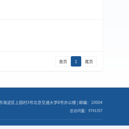
首页
1
尾页
海淀区上园村3号北京交通大学8号办公楼 | 邮编：10004
总访问量：9741357
号 | 总访问量：9741357